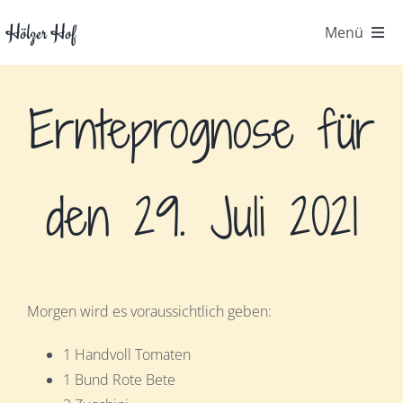
Zum
Hölzer Hof
Menü
Inhalt
springen
Startseite
Ernteprognose für
Der Hof
Gemüsekiste
den 29. Juli 2021
Kontakt
FAQ
Morgen wird es voraussichtlich geben:
Hofpost
1 Handvoll Tomaten
1 Bund Rote Bete