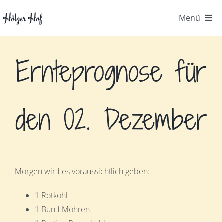
Zum
Hölzer Hof
Menü
Inhalt
springen
Startseite
Ernteprognose für
Der Hof
Gemüsekiste
den 02. Dezember
Kontakt
FAQ
Morgen wird es voraussichtlich geben:
Hofpost
1 Rotkohl
1 Bund Möhren