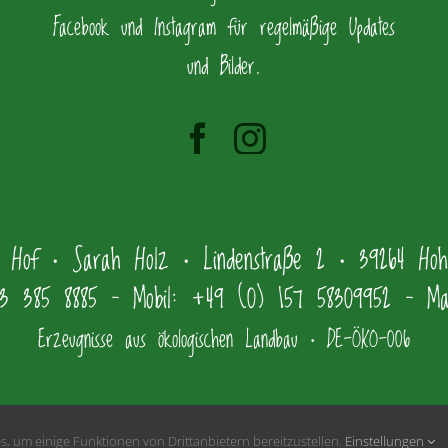
Facebook und Instagram für regelmäßige Updates
und Bilder.
r Hof • Sarah Holz • Lindenstraße 2 • 39264 Hohe
3 385 8885 – Mobil: +49 (0) 157 58309952 – Mail
Erzeugnisse aus ökologischen Landbau • DE-ÖKO-006
, um einige Funktionen von Drittanbietern bereitzustellen.
Einstellungen
Kontakt
|
Datenschutzerklärung
|
Impressum