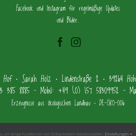
Facebook und Instagram für regelmäßige Updates
und Bilder.
r Hof • Sarah Holz • Lindenstraße 2 • 39264 Hohe
3 385 8885 – Mobil: +49 (0) 157 58309952 – Mail
Erzeugnisse aus ökologischen Landbau • DE-ÖKO-006
, um einige Funktionen von Drittanbietern bereitzustellen.
Einstellungen
Kontakt
|
Datenschutzerklärung
|
Impressum