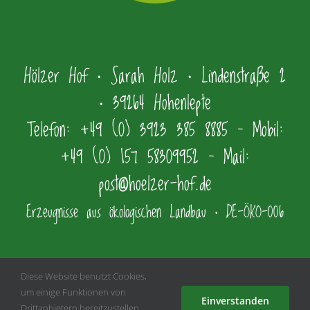
Hölzer Hof • Sarah Holz • Lindenstraße 2
• 39264 Hohenlepte
Telefon: +49 (0) 3923 385 8885 – Mobil:
+49 (0) 157 58309952 – Mail:
post@hoelzer-hof.de
Erzeugnisse aus ökologischen Landbau • DE-ÖKO-006
Diese Website benutzt Cookies,
um einige Funktionen von
Einverstanden
Drittanbietern bereitzustellen.