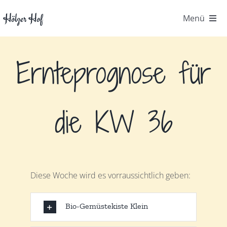
Zum
Hölzer Hof
Menü
Inhalt
springen
Startseite
Ernteprognose für
Der Hof
Gemüsekiste
die KW 36
Kontakt
FAQ
Diese Woche wird es vorraussichtlich geben:
Hofpost
Bio-Gemüstekiste Klein