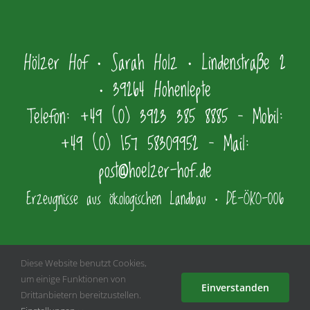
Hölzer Hof • Sarah Holz • Lindenstraße 2
• 39264 Hohenlepte
Telefon: +49 (0) 3923 385 8885 – Mobil:
+49 (0) 157 58309952 – Mail:
post@hoelzer-hof.de
Erzeugnisse aus ökologischen Landbau • DE-ÖKO-006
Diese Website benutzt Cookies,
um einige Funktionen von
Einverstanden
Drittanbietern bereitzustellen.
Kontakt
|
Datenschutzerklärung
|
Impressum