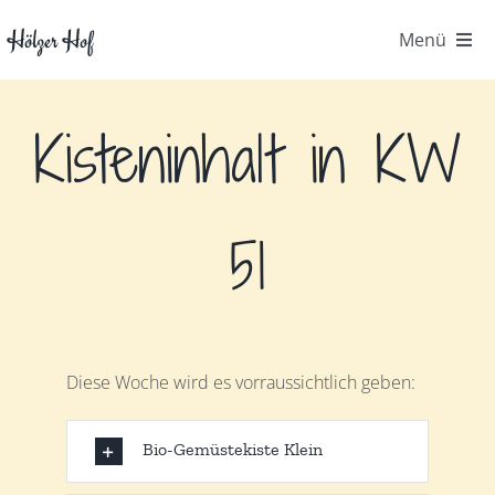
Zum
Hölzer Hof
Menü
Inhalt
springen
Startseite
Kisteninhalt in KW
Der Hof
Gemüsekiste
51
Kontakt
FAQ
Diese Woche wird es vorraussichtlich geben:
Hofpost
Bio-Gemüstekiste Klein