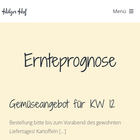
Zum
Hölzer Hof
Menü
Inhalt
springen
Startseite
Der Hof
Ernteprognose
Gemüsekiste
Kontakt
Gemüseangebot für KW 12
FAQ
Bestellung bitte bis zum Vorabend des gewohnten
Hofpost
Liefertages! Kartoffeln [...]