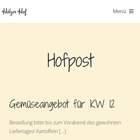
Zum
Hölzer Hof
Menü
Inhalt
springen
Startseite
Der Hof
Hofpost
Gemüsekiste
Kontakt
Gemüseangebot für KW 12
FAQ
Bestellung bitte bis zum Vorabend des gewohnten
Hofpost
Liefertages! Kartoffeln [...]